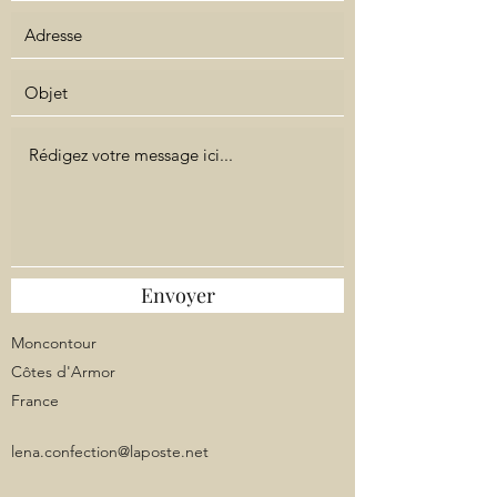
Envoyer
Moncontour
Côtes d'Armor
France
lena.confection@laposte.net